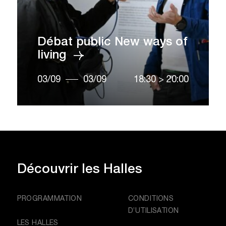
Débat public New ways of
living
03/09
03/09
18:30
>
20:00
Découvrir
les Halles
PROGRAMMATION
CONDITIONS
D’UTILISATION
LES HALLES